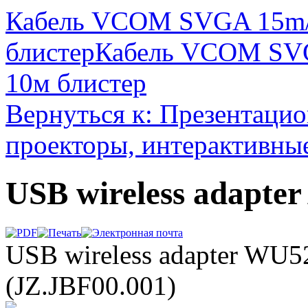
Кабель VCOM SVGA 15m/
блистер
Кабель VCOM SVG
10м блистер
Вернуться к: Презентаци
проекторы, интерактивны
USB wireless adapte
USB wireless adapter WU
(JZ.JBF00.001)