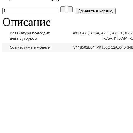
Описание
Клавиатура подходит
Asus A75, A75A, A75D, A75DE, K75,
для ноутбуков
K75V, K75WM, K
Совместимые модели
V118502BS1, PK130OG2A05, 0KN