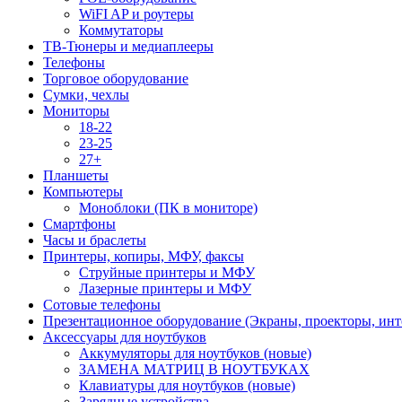
WiFI AP и роутеры
Коммутаторы
ТВ-Тюнеры и медиаплееры
Телефоны
Торговое оборудование
Сумки, чехлы
Мониторы
18-22
23-25
27+
Планшеты
Компьютеры
Моноблоки (ПК в мониторе)
Смартфоны
Часы и браслеты
Принтеры, копиры, МФУ, факсы
Струйные принтеры и МФУ
Лазерные принтеры и МФУ
Сотовые телефоны
Презентационное оборудование (Экраны, проекторы, инт
Аксессуары для ноутбуков
Аккумуляторы для ноутбуков (новые)
ЗАМЕНА МАТРИЦ В НОУТБУКАХ
Клавиатуры для ноутбуков (новые)
Зарядные устройства