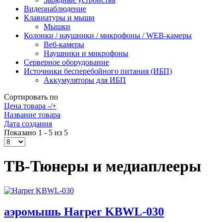
Видеонаблюдение
Клавиатуры и мыши
Мышки
Колонки / наушники / микрофоны / WEB-камеры
Веб-камеры
Наушники и микрофоны
Серверное оборудование
Источники бесперебойного питания (ИБП)
Аккумуляторы для ИБП
Сортировать по
Цена товара -/+
Название товара
Дата создания
Показано 1 - 5 из 5
ТВ-Тюнеры и медиаплееры
аэромышь Harper KBWL-030