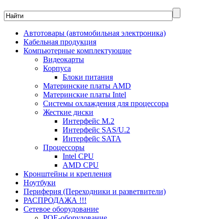
Автотовары (автомобильная электроника)
Кабельная продукция
Компьютерные комплектующие
Видеокарты
Корпуса
Блоки питания
Материнские платы AMD
Материнские платы Intel
Системы охлаждения для процессора
Жесткие диски
Интерфейс M.2
Интерфейс SAS/U.2
Интерфейс SATA
Процессоры
Intel CPU
AMD CPU
Кронштейны и крепления
Ноутбуки
Периферия (Переходники и разветвители)
РАСПРОДАЖА !!!
Сетевое оборудование
POE-оборудование